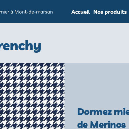
Accueil
Nos produits
ommier à Mont-de-marsan
renchy
Dormez mie
de Merinos