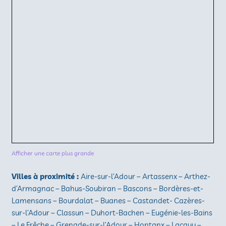
Afficher une carte plus grande
Villes à proximité :
Aire-sur-l’Adour – Artassenx – Arthez-
d’Armagnac – Bahus-Soubiran – Bascons – Bordères-et-
Lamensans – Bourdalat – Buanes – Castandet- Cazères-
sur-l’Adour – Classun – Duhort-Bachen – Eugénie-les-Bains
– Le Frêche – Grenade-sur-l’Adour – Hontanx – Lacquy –