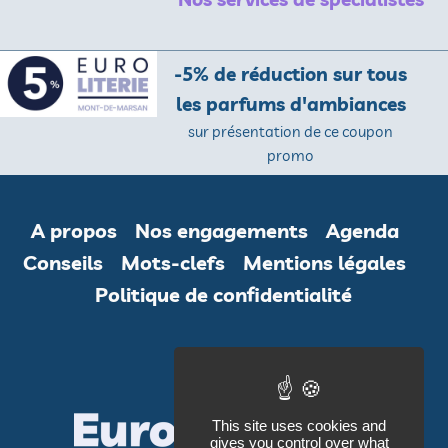
Continue
Reading
-5% de réduction sur tous
les parfums d'ambiances
sur présentation de ce coupon
promo
A propos
Nos engagements
Agenda
Conseils
Mots-clefs
Mentions légales
Politique de confidentialité
This site uses cookies and
gives you control over what