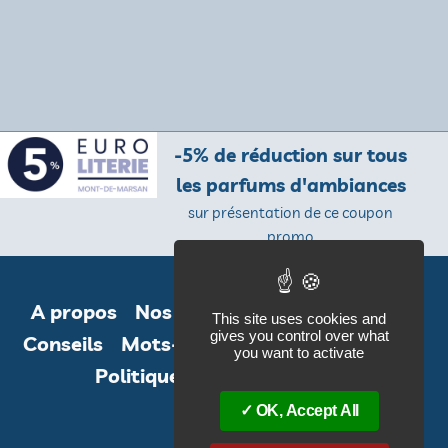
-5% de réduction sur tous
les parfums d'ambiances
sur présentation de ce coupon
promo
A propos
Nos engagements
Agenda
This site uses cookies and
gives you control over what
Conseils
Mots-clefs
Mentions légales
you want to activate
Politique de confidentialité
OK, Accept All